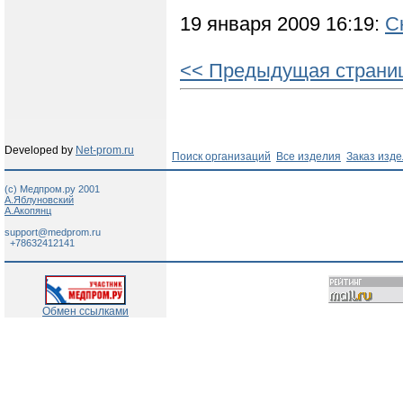
19 января 2009 16:19:
С
<< Предыдущая страни
Developed by
Net-prom.ru
Поиск организаций
Все изделия
Заказ изд
(c) Медпром.ру 2001
А.Яблуновский
А.Акопянц
support@medprom.ru
+78632412141
Обмен ссылками